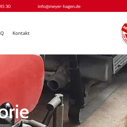
45 30
info@meyer-hagen.de
AQ
Kontakt
orie