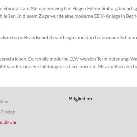
 Standort am Alemannenweg 8 in Hagen Hohenlimburg bedarfsger
hließen. In diesem Zuge wurde eine moderne EDV-Anlage in Bet
.
n als externe Brandschutzbeauftragte und durch die neuen Schulu
 verschrieben. Durch die moderne EDV werden Terminplanung, W
litätsaudits und Fortbildungen sichern unseren Mitarbeitern ein 
Mitglied im
iten
 Freitag
16:00 Uhr