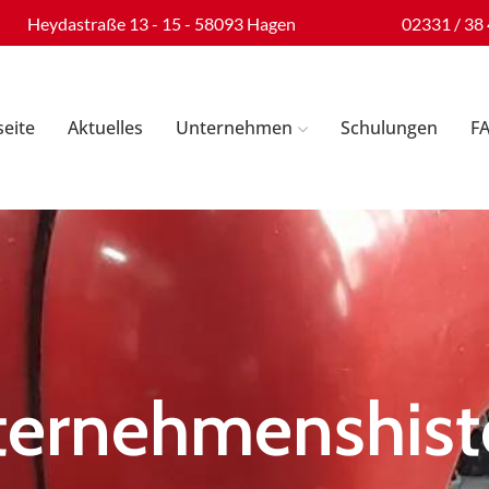
Heydastraße 13 - 15 - 58093 Hagen
02331 / 38 
seite
Aktuelles
Unternehmen
Schulungen
F
ernehmenshist