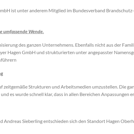
bH ist unter anderem Mitglied im Bundesverband Brandschutz-F
ne umfassende Wende.
rnisierung des ganzen Unternehmens. Ebenfalls nicht aus der Fa
eyer Hagen GmbH und strukturierten unter angepasster Namen
sführern
ng
auf zeitgemäße Strukturen und Arbeitsmedien umzustellen. Die g
d es wurde schnell klar, dass in allen Bereichen Anpassungen er
d Andreas Sieberling entschieden sich den Standort Hagen Oberha