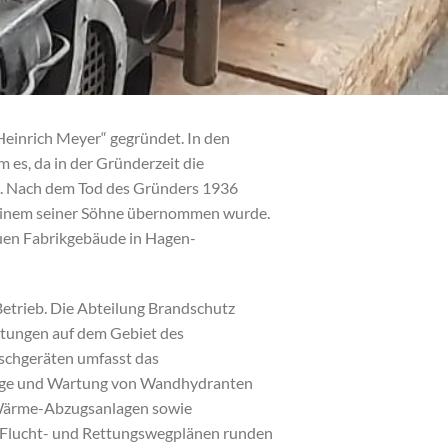
Heinrich Meyer“ gegründet. In den
 es, da in der Gründerzeit die
en. Nach dem Tod des Gründers 1936
e einem seiner Söhne übernommen wurde.
en Fabrikgebäude in Hagen-
Betrieb. Die Abteilung Brandschutz
stungen auf dem Gebiet des
schgeräten umfasst das
ntage und Wartung von Wandhydranten
d Wärme-Abzugsanlagen sowie
 Flucht- und Rettungswegplänen runden