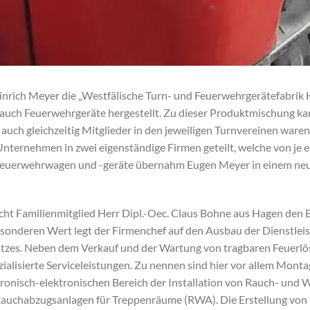
nrich Meyer die „Westfälische Turn- und Feuerwehrgerätefabrik 
auch Feuerwehrgeräte hergestellt. Zu dieser Produktmischung kam
 auch gleichzeitig Mitglieder in den jeweiligen Turnvereinen war
nternehmen in zwei eigenständige Firmen geteilt, welche von j
euerwehrwagen und -geräte übernahm Eugen Meyer in einem neu
cht Familienmitglied Herr Dipl.-Oec. Claus Bohne aus Hagen den 
Besonderen Wert legt der Firmenchef auf den Ausbau der Dienstlei
zes. Neben dem Verkauf und der Wartung von tragbaren Feuerlö
ialisierte Serviceleistungen. Zu nennen sind hier vor allem Mo
ronisch-elektronischen Bereich der Installation von Rauch- un
auchabzugsanlagen für Treppenräume (RWA). Die Erstellung von